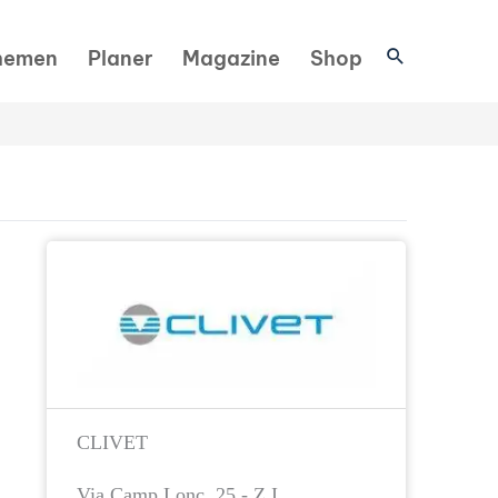
Suchen
hemen
Planer
Magazine
Shop
CLIVET
Via Camp Lonc, 25 - Z.I.