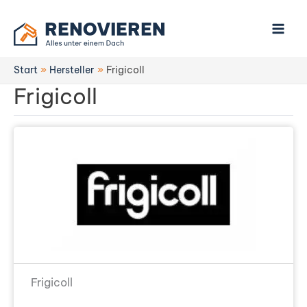
Zum
Inhalt
springen
Start
Hersteller
Frigicoll
Frigicoll
Frigicoll