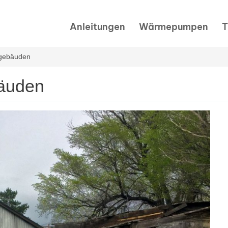
Anleitungen
Wärmepumpen
T
gebäuden
äuden