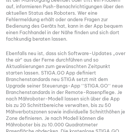
Ist der Mähvorgang beendet oder tritt ein Problem
auf, informieren Push-Benachrichtigungen über den
aktuellen Status des Roboters. Wer eine
Fehlermeldung erhält oder andere Fragen zur
Bedienung des Geräts hat, kann in der App bequem
einen Fachhandel in der Nähe finden und sich dort
fachkundig beraten lassen.
Ebenfalls neu ist, dass sich Software-Updates „over
the air“ aus der Ferne durchführen und so
Aktualisierungen zum gewünschten Zeitpunkt
starten lassen. STIGA.GO App definiert
Branchenstandards neu STIGA setzt mit dem
Upgrade seiner Steuerungs-App ‘‘STIGA.GO‘‘ neue
Branchenstandards in der Remote-Rasenpflege. Je
nach Mähroboter-Modell lassen sich über die App
bis zu 20 Schnittbereiche verwalten, bis zu 50
Mähverbotszonen sowie individuelle Schnitthöhen je
Zone definieren. Je nach Modell können die
Mähroboter bis zu 10.000 Quadratmeter
Rasenfläche abdecken. Die kostenlose STIGA.GO