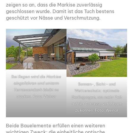
zeigen so an, dass die Markise zuverlässig
geschlossen wurde. Damit ist das Tuch bestens
geschützt vor Nässe und Verschmutzung.
B
ei Regen wird die Markise
eingefahren und unterm
Sonnen-, Sicht- und
Terrassendach bleibt es
Wetterschutz: optimale
trocken.
Foto: Weinor
Bedingungen, um mehr Zeit
auf der Terrasse verbringen
zu können. Foto: Weinor
Beide Bauelemente erfüllen einen weiteren
wichtigen Zweck: die einheitliche optische