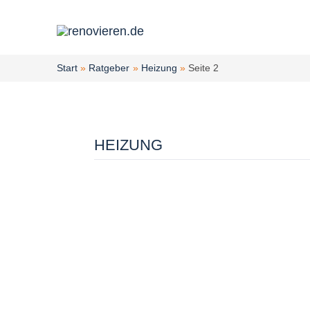
Zum
Inhalt
springen
Start
Ratgeber
Heizung
Seite 2
HEIZUNG
Heizung