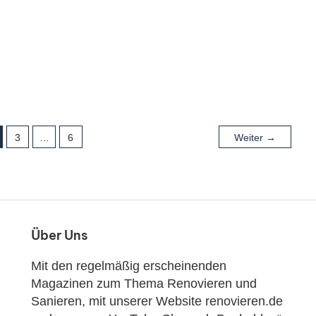
eingebaut werden?
n-Spezial: 94 Top Modelle im
3
…
6
Weiter
→
er Gasheizung
Über Uns
Mit den regelmäßig erscheinenden
Magazinen zum Thema Renovieren und
Sanieren, mit unserer Website renovieren.de