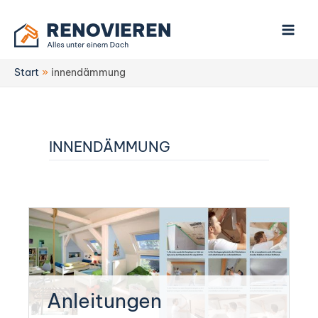
Zum
Inhalt
springen
Start
innendämmung
INNENDÄMMUNG
Kategorie:
Anleitungen