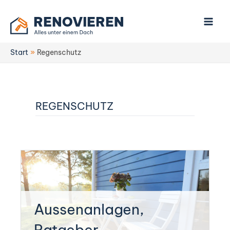
Zum
Inhalt
springen
Start
Regenschutz
REGENSCHUTZ
Kategorie:
Aussenanlagen,
Ratgeber