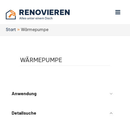
Zum
Inhalt
springen
Start
Wärmepumpe
WÄRMEPUMPE
Anwendung
Detailsuche
Technologie
Hersteller
Betriebsart
Förderfähig