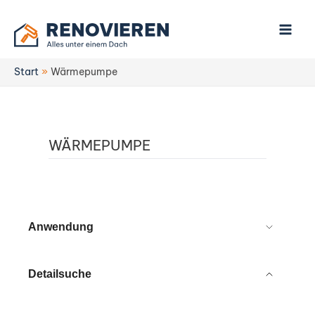
Zum
Inhalt
springen
Start
Wärmepumpe
WÄRMEPUMPE
Anwendung
Detailsuche
Technologie
Hersteller
Betriebsart
Förderfähig