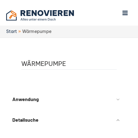
Zum
Inhalt
springen
Start
Wärmepumpe
WÄRMEPUMPE
Anwendung
Detailsuche
Technologie
Hersteller
Betriebsart
Förderfähig