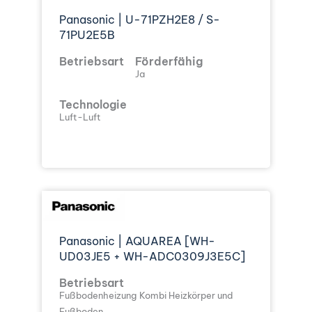
Panasonic | U-71PZH2E8 / S-
71PU2E5B
Betriebsart
Förderfähig
Ja
Technologie
Luft-Luft
Panasonic | AQUAREA [WH-
UD03JE5 + WH-ADC0309J3E5C]
Betriebsart
Fußbodenheizung
Kombi Heizkörper und
Fußboden