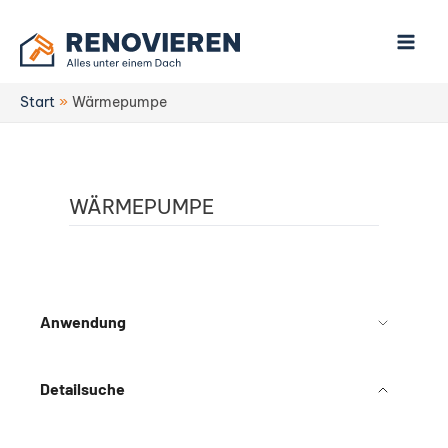
Zum
Inhalt
springen
Start
Wärmepumpe
WÄRMEPUMPE
Anwendung
Detailsuche
Technologie
Hersteller
Betriebsart
Förderfähig