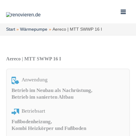
Zum
Inhalt
springen
Start
Wärmepumpe
Aereco | MTT SWWP 16 I
Aereco | MTT SWWP 16 I
Anwendung
Betrieb im Neubau als Nachrüstung,
Betrieb im sanierten Altbau
Betriebsart
Fußbodenheizung,
Kombi Heizkörper und Fußboden