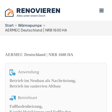
Zum
Inhalt
springen
Start
Wärmepumpe
AERMEC Deutschland | NRB 1600 HA
AERMEC Deutschland | NRB 1600 HA
Anwendung
Betrieb im Neubau als Nachrüstung,
Betrieb im sanierten Altbau
Betriebsart
Fußbodenheizung,
Kombi Heizkörper und Fußboden