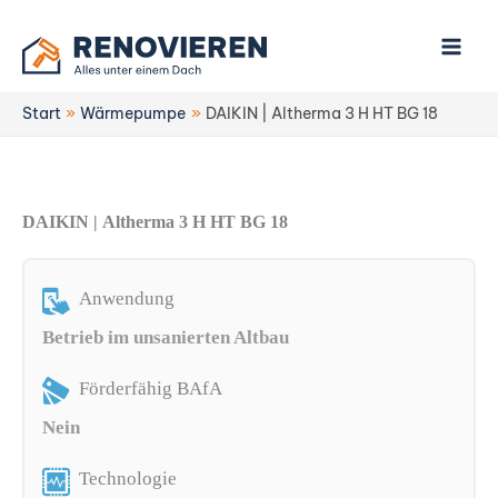
Zum
Inhalt
springen
Start
Wärmepumpe
DAIKIN | Altherma 3 H HT BG 18
DAIKIN | Altherma 3 H HT BG 18
Anwendung
Betrieb im unsanierten Altbau
Förderfähig BAfA
Nein
Technologie