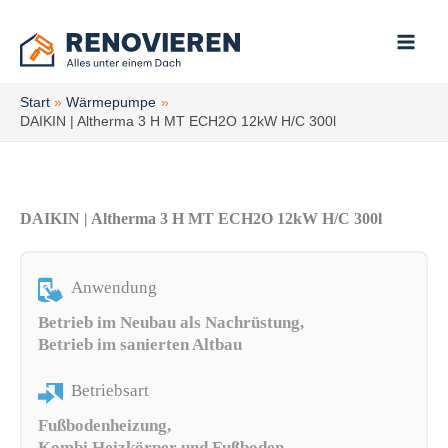
Zum
Inhalt
springen
Start
Wärmepumpe
DAIKIN | Altherma 3 H MT ECH2O 12kW H/C 300l
DAIKIN | Altherma 3 H MT ECH2O 12kW H/C 300l
Anwendung
Betrieb im Neubau als Nachrüstung,
Betrieb im sanierten Altbau
Betriebsart
Fußbodenheizung,
Kombi Heizkörper und Fußboden