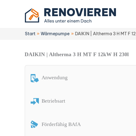
Zum
Inhalt
springen
Start
Wärmepumpe
DAIKIN | Altherma 3 H MT F 1
DAIKIN | Altherma 3 H MT F 12kW H 230l
Anwendung
Betriebsart
Förderfähig BAfA