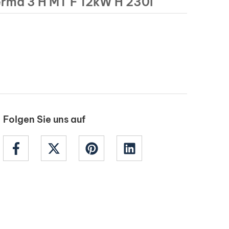
erma 3 H MT F 12kW H 230l
Folgen Sie uns auf