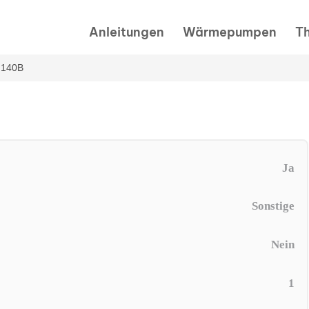
Anleitungen
Wärmepumpen
T
G140B
Ja
Sonstige
Nein
1