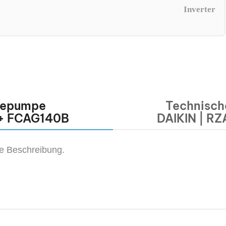
Inverter
mepumpe
Technisch
 + FCAG140B
DAIKIN | R
ne Beschreibung.