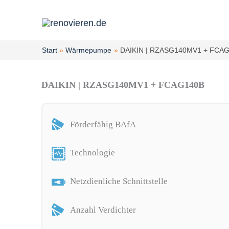
Zum
Inhalt
springen
Start
Wärmepumpe
DAIKIN | RZASG140MV1 + FCA
DAIKIN | RZASG140MV1 + FCAG140B
Förderfähig BAfA
Technologie
Netzdienliche Schnittstelle
Anzahl Verdichter