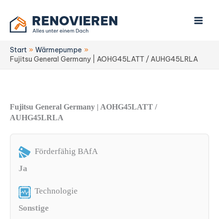
Zum
Inhalt
springen
Start
Wärmepumpe
Fujitsu General Germany | AOHG45LATT / AUHG45LRLA
Fujitsu General Germany | AOHG45LATT /
AUHG45LRLA
Förderfähig BAfA
Ja
Technologie
Sonstige