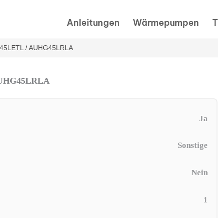
Anleitungen
Wärmepumpen
T
HG45LETL / AUHG45LRLA
 AUHG45LRLA
Ja
Sonstige
Nein
1