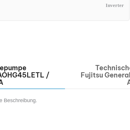
Inverter
mepumpe
Technisch
| AOHG45LETL /
Fujitsu Gener
A
ne Beschreibung.