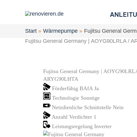
Zum
Inhalt
ANLEIT
springen
Start
Wärmepumpe
Fujitsu General Ge
Fujitsu General Germany | AOYG90LRLA /
Fujitsu General Germany | AOYG90LRLA
ARYG90LHTA
Förderfähig BAfA
Ja
Technologie
Sonstige
Netzdienliche Schnittstelle
Nein
Anzahl Verdichter
1
Leistungsregelung
Inverter