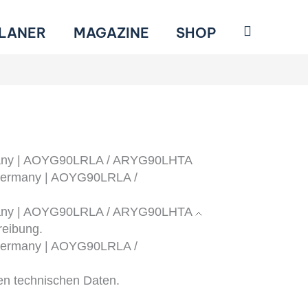
Suchen
LANER
MAGAZINE
SHOP
many | AOYG90LRLA / ARYG90LHTA
 Germany | AOYG90LRLA /
many | AOYG90LRLA / ARYG90LHTA
reibung.
 Germany | AOYG90LRLA /
en technischen Daten.