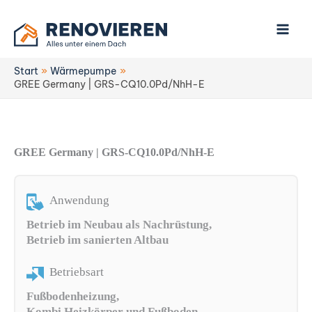
Zum
Inhalt
springen
Start
Wärmepumpe
GREE Germany | GRS-CQ10.0Pd/NhH-E
GREE Germany | GRS-CQ10.0Pd/NhH-E
Anwendung
Betrieb im Neubau als Nachrüstung,
Betrieb im sanierten Altbau
Betriebsart
Fußbodenheizung,
Kombi Heizkörper und Fußboden