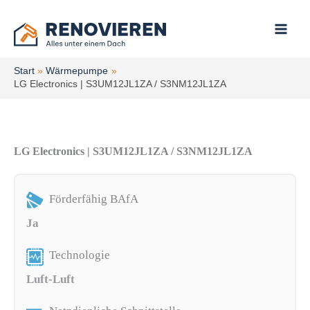
Zum
Inhalt
springen
Start
Wärmepumpe
LG Electronics | S3UM12JL1ZA / S3NM12JL1ZA
LG Electronics | S3UM12JL1ZA / S3NM12JL1ZA
Förderfähig BAfA
Ja
Technologie
Luft-Luft