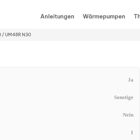
Anleitungen
Wärmepumpen
T
0 / UM48R N30
Ja
Sonstige
Nein
1