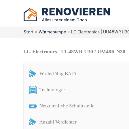
Zum
Inhalt
springen
Start
Wärmepumpe
LG Electronics | UU48WR U3
LG Electronics | UU48WR U30 / UM48R N30
Förderfähig BAfA
Technologie
Netzdienliche Schnittstelle
Anzahl Verdichter