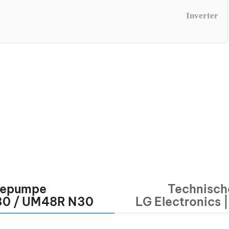
Inverter
mepumpe
Technisch
U30 / UM48R N30
LG Electronics