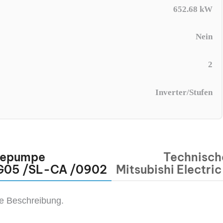
652.68 kW
Nein
2
Inverter/Stufen
mepumpe
Technisch
2-G05 /SL-CA /0902
Mitsubishi Electr
ne Beschreibung.