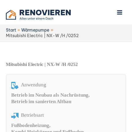
Zum
Inhalt
springen
Start
Wärmepumpe
Mitsubishi Electric | NX-W /H /0252
Mitsubishi Electric | NX-W /H /0252
Anwendung
Betrieb im Neubau als Nachrüstung,
Betrieb im sanierten Altbau
Betriebsart
Fußbodenheizung,
Kombi Heizkörper und Fußboden