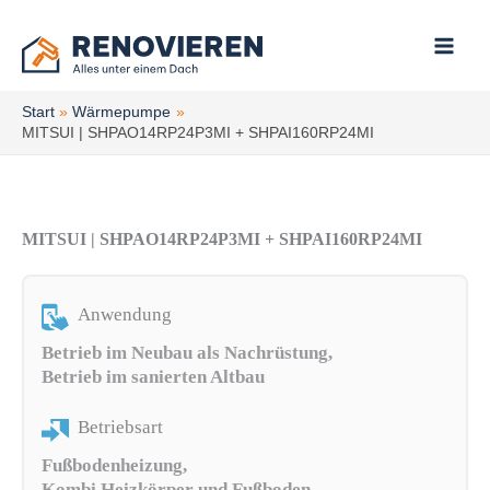
Zum
Inhalt
springen
Start
Wärmepumpe
MITSUI | SHPAO14RP24P3MI + SHPAI160RP24MI
MITSUI | SHPAO14RP24P3MI + SHPAI160RP24MI
Anwendung
Betrieb im Neubau als Nachrüstung,
Betrieb im sanierten Altbau
Betriebsart
Fußbodenheizung,
Kombi Heizkörper und Fußboden