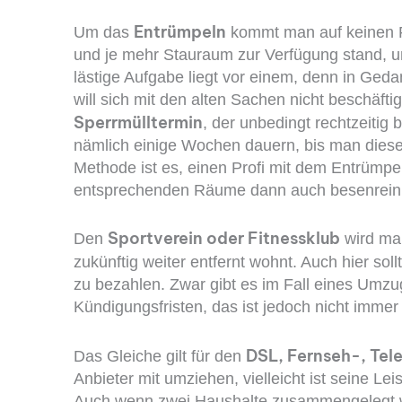
Entrümpeln
Um das
kommt man auf keinen F
und je mehr Stauraum zur Verfügung stand, 
lästige Aufgabe liegt vor einem, denn in Ge
will sich mit den alten Sachen nicht beschäft
Sperrmülltermin
, der unbedingt rechtzeiti
nämlich einige Wochen dauern, bis man dies
Methode ist es, einen Profi mit dem Entrümpel
entsprechenden Räume dann auch besenrein
Sportverein oder Fitnessklub
Den
wird ma
zukünftig weiter entfernt wohnt. Auch hier sol
zu bezahlen. Zwar gibt es im Fall eines Umz
Kündigungsfristen, das ist jedoch nicht immer 
DSL, Fernseh-, Tel
Das Gleiche gilt für den
Anbieter mit umziehen, vielleicht ist seine L
Auch wenn zwei Haushalte zusammengelegt w