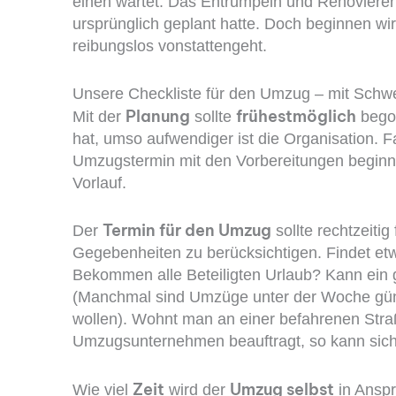
einen wartet. Das Entrümpeln und Renovieren
ursprünglich geplant hatte. Doch beginnen wi
reibungslos vonstattengeht.
Unsere Checkliste für den Umzug – mit Schw
Planung
frühestmöglich
Mit der
sollte
begon
hat, umso aufwendiger ist die Organisation. F
Umzugstermin mit den Vorbereitungen beginn
Vorlauf.
Termin für den Umzug
Der
sollte rechtzeitig
Gegebenheiten zu berücksichtigen. Findet et
Bekommen alle Beteiligten Urlaub? Kann ei
(Manchmal sind Umzüge unter der Woche güns
wollen). Wohnt man an einer befahrenen Stra
Umzugsunternehmen beauftragt, so kann sic
Zeit
Umzug selbst
Wie viel
wird der
in Ansp