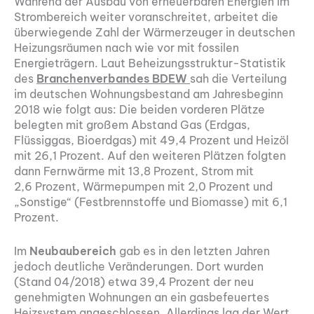
Während der Ausbau von erneuerbaren Energien im
Strombereich weiter voranschreitet, arbeitet die
überwiegende Zahl der Wärmerzeuger in deutschen
Heizungsräumen nach wie vor mit fossilen
Energieträgern. Laut Beheizungsstruktur-Statistik
des
Branchenverbandes BDEW
sah die Verteilung
im deutschen Wohnungsbestand am Jahresbeginn
2018 wie folgt aus: Die beiden vorderen Plätze
belegten mit großem Abstand Gas (Erdgas,
Flüssiggas, Bioerdgas) mit 49,4 Prozent und Heizöl
mit 26,1 Prozent. Auf den weiteren Plätzen folgten
dann Fernwärme mit 13,8 Prozent, Strom mit
2,6 Prozent, Wärmepumpen mit 2,0 Prozent und
„Sonstige“ (Festbrennstoffe und Biomasse) mit 6,1
Prozent.
Im
Neubaubereich
gab es in den letzten Jahren
jedoch deutliche Veränderungen. Dort wurden
(Stand 04/2018) etwa 39,4 Prozent der neu
genehmigten Wohnungen an ein gasbefeuertes
Heizsystem angeschlossen. Allerdings lag der Wert