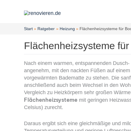
Zum
Inhalt
springen
Start
Ratgeber
Heizung
Flächenheizsysteme für B
Flächenheizsysteme fü
Nach einem warmen, entspannenden Dusch- o
angenehm, mit den nackten Füßen auf einem 
vorgewärmten Bade­matte zu stehen. Die sa
anschließend auch beim Wechsel in den Woh
Vergleich zu Heizkörpern sehr großen Wärm
Flächenheizsysteme
mit geringen Heizwass
Celsius) zurecht.
Daraus ergibt sich eine gleichmäßige und mi
Temperaturverteilung und geringe Luftgeschwi