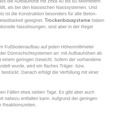
ss die Aufbauhöhe mit zirka 40 bis 60 Millimetern
fällt, als bei den klassischen Nasssystemen. Und
s ist die Konstruktion besonders für alte Beton-
Trockenbausysteme
lastbarkeit ge­eignet.
haben
tionelle Nasslösungen, sind aber in der Regel
im Fußbodenaufbau auf jeden Höhenmillimeter
 oder Dünnschichtsystemen an: mit Aufbauhöhen ab
it einem geringen Gewicht. Sofern der vorhandene
delt wurde, wird ein flaches Träger- bzw.
estückt. Danach erfolgt die Verfüllung mit einer
gen Fällen etwa sieben Tage. Es gibt aber auch
t nahezu entfallen kann. Aufgrund der geringen
 Reaktionszeiten.