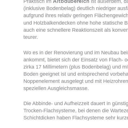
Altbaubereich
Praktisch im
ist außerdem, da
(inklusive Bodenbelag) deutlich niedriger aus
aufgrund ihres relativ geringen Flächengewicht
und Holzbalkendecken ohne hohe statische Be
auch eine schnellere Reaktionszeit als konven
teurer.
Wo es in der Renovierung und im Neubau be
ankommt, bietet sich der Einsatz von Flach-
zirka 17 Millimetern (plus Bodenbelag) und m
Boden geeignet ist und entsprechend vorbehan
Noppenelement ausgelegt und mit Heizrohren b
speziellen Ausgleichsmasse.
Die Abbinde- und Aufheizzeit dauert in günsti
Trocken-Flachsysteme, bei denen die Wartezei
Schichtdicken haben Flachsysteme sehr kurze