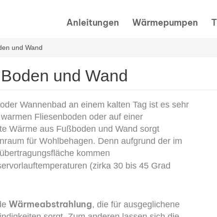
Anleitungen
Wärmepumpen
T
oden und Wand
r Boden und Wand
der Wannenbad an einem kalten Tag ist es sehr
warmen Fliesenboden oder auf einer
nfte Wärme aus Fußboden und Wand sorgt
nraum für Wohlbehagen. Denn aufgrund der im
eübertragungsfläche kommen
ervorlauftemperaturen (zirka 30 bis 45 Grad
Wärme­abstrahlung
lde
, die für ausgeglichene
ndigkeiten sorgt. Zum anderen lassen sich die