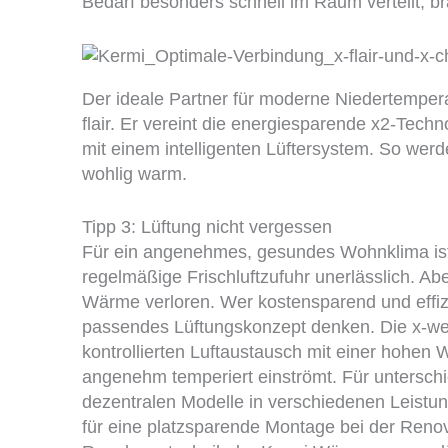
Bedarf besonders schnell im Raum verteilt, b
Der ideale Partner für moderne Niedertempe
flair. Er vereint die energiesparende x2-Tech
mit einem intelligenten Lüftersystem. So wer
wohlig warm.
Tipp 3: Lüftung nicht vergessen
Für ein angenehmes, gesundes Wohnklima ist
regelmäßige Frischluftzufuhr unerlässlich. Ab
Wärme verloren. Wer kostensparend und effizi
passendes Lüftungskonzept denken. Die x-we
kontrollierten Luftaustausch mit einer hohen
angenehm temperiert einströmt. Für untersch
dezentralen Modelle in verschiedenen Leistu
für eine platzsparende Montage bei der Renov