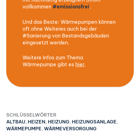
vollkommen
#emissionsfrei
.
Und das Beste: Wärmepumpen können
oft ohne Weiteres auch bei der
#Sanierung von Bestandsgebäuden
eingesetzt werden.
Weitere Infos zum Thema
Wärmepumpe gibt es
hier
.
SCHLÜSSELWÖRTER
ALTBAU
,
HEIZEN
,
HEIZUNG
,
HEIZUNGSANLAGE
,
WÄRMEPUMPE
,
WÄRMEVERSORGUNG