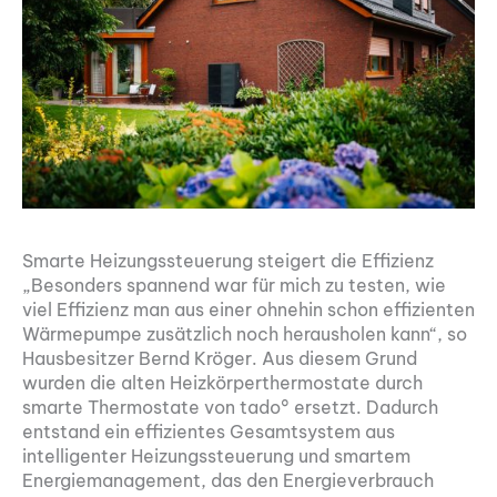
Smarte Heizungssteuerung steigert die Effizienz
„Besonders spannend war für mich zu testen, wie
viel Effizienz man aus einer ohnehin schon effizienten
Wärmepumpe zusätzlich noch herausholen kann“, so
Hausbesitzer Bernd Kröger. Aus diesem Grund
wurden die alten Heizkörperthermostate durch
smarte Thermostate von tado° ersetzt. Dadurch
entstand ein effizientes Gesamtsystem aus
intelligenter Heizungssteuerung und smartem
Energiemanagement, das den Energieverbrauch