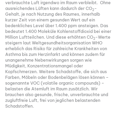
verbrauchte Luft irgendwo im Raum verbleibt. Ohne
ausreichendes Lüften kann dadurch der CO
-
2
Gehalt, je nach Nutzung des Raumes, innerhalb
kurzer Zeit von einem gesunden Wert auf ein
bedenkliches Level über 1.400 ppm ansteigen. Das
bedeutet 1.400 Moleküle Kohlenstoffdioxid bei einer
Million Luftteilchen. Und diese erhöhten CO
-Werte
2
steigern laut Weltgesundheitsorganisation WHO
erheblich das Risiko für zahlreiche Krankheiten von
Asthma bis zum Herzinfarkt und können zudem für
unangenehme Nebenwirkungen sorgen wie
Müdigkeit, Konzentrationsmangel oder
Kopfschmerzen. Weitere Schadstoffe, die sich aus
Farben, Möbeln oder Bodenbelägen lösen können –
sogenannte VOC (volatile organic compounds) –
belasten die Atemluft im Raum zusätzlich. Wir
brauchen also gesunde, frische, unverbrauchte und
zugluftfreie Luft, frei von jeglichen belastenden
Schadstoffen.