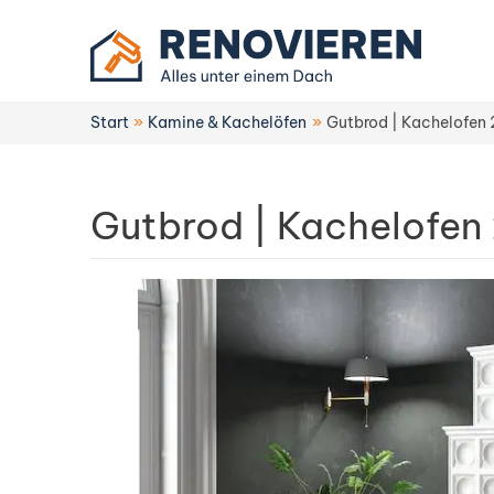
Zum
Inhalt
springen
Start
Kamine & Kachelöfen
Gutbrod | Kachelofen
Gutbrod | Kachelofen