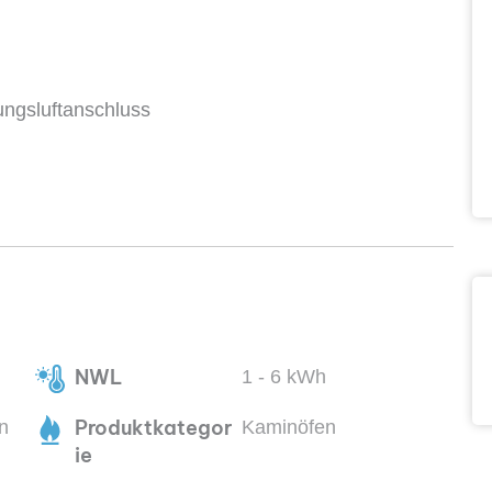
ungsluftanschluss
NWL
1 - 6 kWh
Produktkategor
n
Kaminöfen
ie