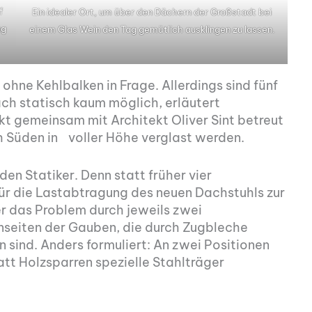
f
Ein idealer Ort, um über den Dächern der Großstadt bei
ag
einem Glas Wein den Tag gemütlich ausklingen zu lassen.
ohne Kehlbalken in Frage. Allerdings sind fünf
ch statisch kaum möglich, erläutert
kt gemeinsam mit Architekt Oliver Sint betreut
h Süden in voller Höhe verglast werden.
en Statiker. Denn statt früher vier
r die Lastabtragung des neuen Dachstuhls zur
r das Problem durch jeweils zwei
seiten der Gauben, die durch Zugbleche
sind. Anders formuliert: An zwei Positionen
tt Holzsparren spezielle Stahlträger