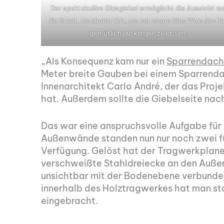
Der spektakuläre Glasgiebel ermöglicht die Aussicht au
die Stadt. Ein idealer Ort, um mit einem Glas Wein den T
gemütlich ausklingen zu lassen.
„Als Konsequenz kam nur ein
Sparrendach
Meter breite Gauben bei einem Sparrenda
Innenarchitekt Carlo André, der das Proje
hat. Außerdem sollte die Giebelseite nac
Das war eine anspruchsvolle Aufgabe für d
Außenwände standen nun nur noch zwei fü
Verfügung. Gelöst hat der Tragwerkplane
verschweißte Stahldreiecke an den Außen
unsichtbar mit der Bodenebene verbunden 
innerhalb des Holztragwerkes hat man sta
eingebracht.