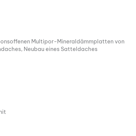
sionsoffenen Multipor-Mineraldämmplatten von
mdaches, Neubau eines Satteldaches
mit