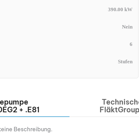
390.00 kW
Nein
6
Stufen
mepumpe
Technisch
EG2 + .E81
FläktGrou
keine Beschreibung.