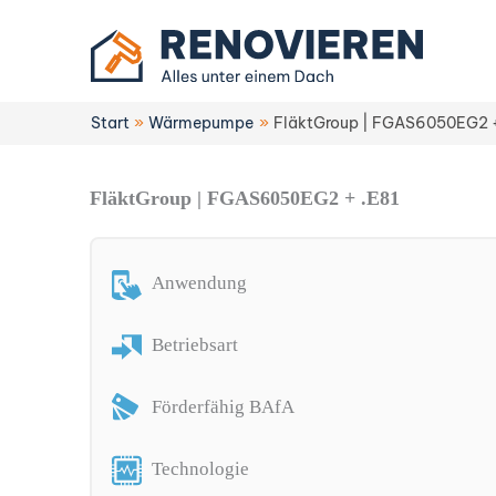
Zum
Inhalt
springen
Start
Wärmepumpe
FläktGroup | FGAS6050EG2 +
FläktGroup | FGAS6050EG2 + .E81
Anwendung
Betriebsart
Förderfähig BAfA
Technologie