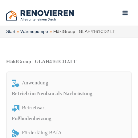
Zum
Inhalt
springen
Start
Wärmepumpe
FläktGroup | GLAH4161CD2.LT
FläktGroup | GLAH4161CD2.LT
Anwendung
Betrieb im Neubau als Nachrüstung
Betriebsart
Fußbodenheizung
Förderfähig BAfA