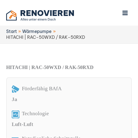
Zum
Inhalt
springen
Start
Wärmepumpe
HITACHI | RAC-50WXD / RAK-50RXD
HITACHI | RAC-50WXD / RAK-50RXD
Förderfähig BAfA
Ja
Technologie
Luft-Luft