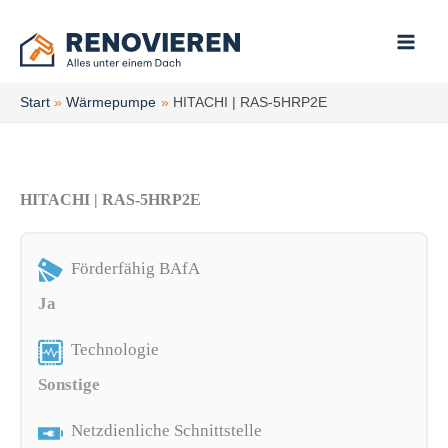
Zum
Inhalt
springen
Start
Wärmepumpe
HITACHI | RAS-5HRP2E
HITACHI | RAS-5HRP2E
Förderfähig BAfA
Ja
Technologie
Sonstige
Netzdienliche Schnittstelle