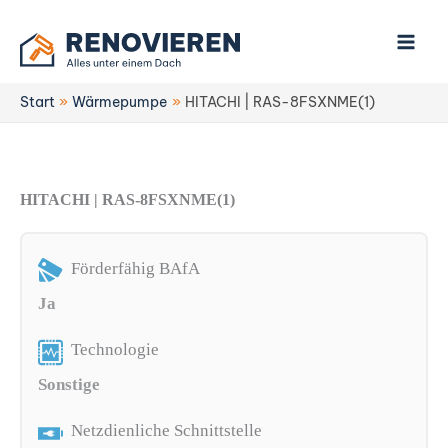
Zum
Inhalt
springen
Start
Wärmepumpe
HITACHI | RAS-8FSXNME(1)
HITACHI | RAS-8FSXNME(1)
Förderfähig BAfA
Ja
Technologie
Sonstige
Netzdienliche Schnittstelle