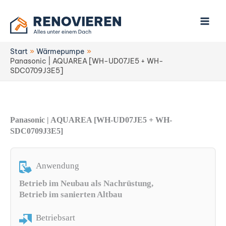
Zum
Inhalt
springen
Start
Wärmepumpe
Panasonic | AQUAREA [WH-UD07JE5 + WH-
SDC0709J3E5]
Panasonic | AQUAREA [WH-UD07JE5 + WH-
SDC0709J3E5]
Anwendung
Betrieb im Neubau als Nachrüstung,
Betrieb im sanierten Altbau
Betriebsart