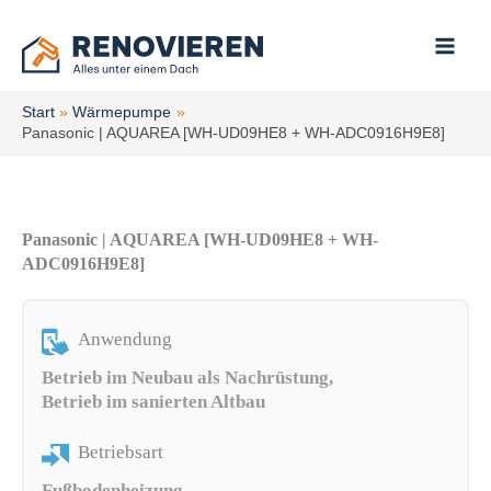
Zum
Inhalt
springen
Start
Wärmepumpe
Panasonic | AQUAREA [WH-UD09HE8 + WH-ADC0916H9E8]
Panasonic | AQUAREA [WH-UD09HE8 + WH-
ADC0916H9E8]
Anwendung
Betrieb im Neubau als Nachrüstung,
Betrieb im sanierten Altbau
Betriebsart
Fußbodenheizung,