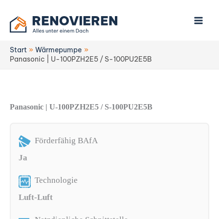
Zum
Inhalt
springen
Start
Wärmepumpe
Panasonic | U-100PZH2E5 / S-100PU2E5B
Panasonic | U-100PZH2E5 / S-100PU2E5B
Förderfähig BAfA
Ja
Technologie
Luft-Luft