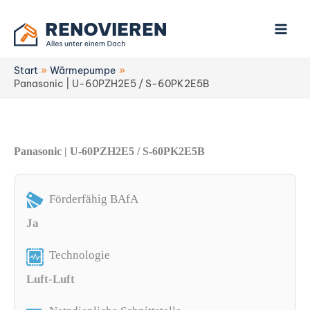
Zum
Inhalt
springen
Start
Wärmepumpe
Panasonic | U-60PZH2E5 / S-60PK2E5B
Panasonic | U-60PZH2E5 / S-60PK2E5B
Förderfähig BAfA
Ja
Technologie
Luft-Luft