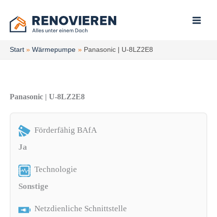
Zum
Inhalt
springen
Start
Wärmepumpe
Panasonic | U-8LZ2E8
Panasonic | U-8LZ2E8
Förderfähig BAfA
Ja
Technologie
Sonstige
Netzdienliche Schnittstelle