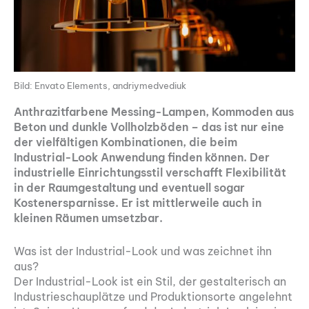
Bild: Envato Elements, andriymedvediuk
Anthrazitfarbene Messing-Lampen, Kommoden aus
Beton und dunkle Vollholzböden – das ist nur eine
der vielfältigen Kombinationen, die beim
Industrial-Look Anwendung finden können. Der
industrielle Einrichtungsstil verschafft Flexibilität
in der Raumgestaltung und eventuell sogar
Kostenersparnisse. Er ist mittlerweile auch in
kleinen Räumen umsetzbar.
Was ist der Industrial-Look und was zeichnet ihn
aus?
Der Industrial-Look ist ein Stil, der gestalterisch an
Industrieschauplätze und Produktionsorte angelehnt