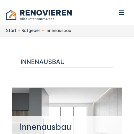
Zum
Inhalt
springen
Start
Ratgeber
Innenausbau
INNENAUSBAU
Kategorie:
Innenausbau