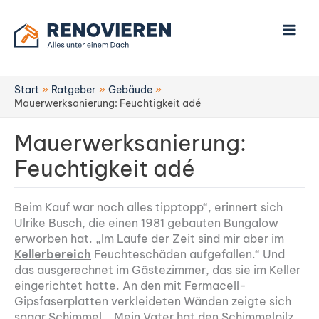
Zum
Inhalt
springen
Start
Ratgeber
Gebäude
Mauerwerksanierung: Feuchtigkeit adé
Mauerwerksanierung:
Feuchtigkeit adé
Beim Kauf war noch alles tipptopp“, erinnert sich
Ulrike Busch, die einen 1981 gebauten Bungalow
erworben hat. „Im Laufe der Zeit sind mir aber im
Kellerbereich
Feuchteschäden aufgefallen.“ Und
das ausgerechnet im Gästezimmer, das sie im Keller
eingerichtet hatte. An den mit Fermacell-
Gipsfaserplatten verkleideten Wänden zeigte sich
sogar Schimmel. „Mein Vater hat den Schimmelpilz